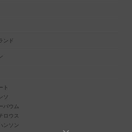
ランド
ン
ート
ンソ
ーバウム
テロウス
ハンソン