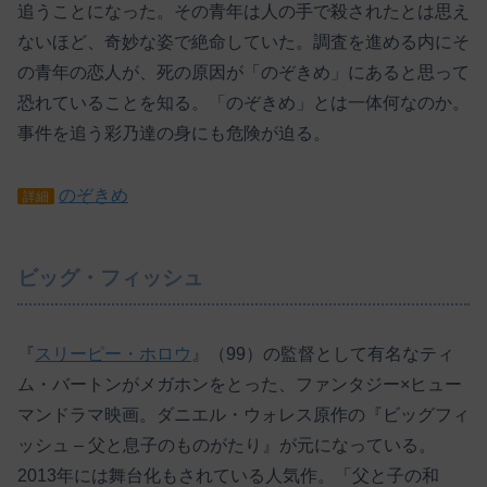
追うことになった。その青年は人の手で殺されたとは思え
ないほど、奇妙な姿で絶命していた。調査を進める内にそ
の青年の恋人が、死の原因が「のぞきめ」にあると思って
恐れていることを知る。「のぞきめ」とは一体何なのか。
事件を追う彩乃達の身にも危険が迫る。
のぞきめ
詳細
ビッグ・フィッシュ
『
スリーピー・ホロウ
』（99）の監督として有名なティ
ム・バートンがメガホンをとった、ファンタジー×ヒュー
マンドラマ映画。ダニエル・ウォレス原作の『ビッグフィ
ッシュ – 父と息子のものがたり』が元になっている。
2013年には舞台化もされている人気作。「父と子の和