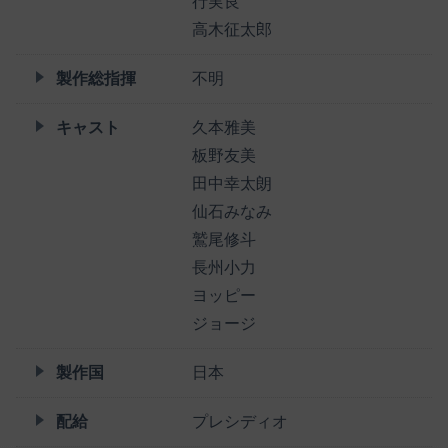
行実良
高木征太郎
製作総指揮
不明
キャスト
久本雅美
板野友美
田中幸太朗
仙石みなみ
鷲尾修斗
長州小力
ヨッピー
ジョージ
製作国
日本
配給
プレシディオ