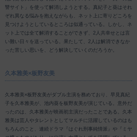
讐サイト」を使って解消しようとする。真紀子と葵はそれ
ぞれ異なる悩みを抱えながらも、ネット上に寄りどころを
見つけようとしているところは似通っている。しかし、ネ
ット上では全て解消することができず、2人共幸せとは言
い難い日々を送っている。果たして、2人は解消できなか
った苦しい思いを、どう解決していくのだろうか。
久本雅美×板野友美
久本雅美×板野友美がダブル主演を務めており、早見真紀
子を久本雅美が、池内葵を板野友美が演じている。意外だ
ったのは、久本雅美が映画初主演だったことである。久本
雅美は芸人やタレントとしてマルチに活躍しているのはも
ちろんのこと、連続ドラマ『はぐれ刑事純情派』や『ミヤ