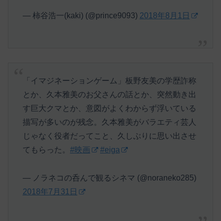
— 柿谷浩一(kaki) (@prince9093)
2018年8月1日
「イマジネーションゲーム」板野友美の学歴詐称
とか、久本雅美のお父さんの話とか、突然動き出
す巨大クマとか、意図がよくわからず浮いている
描写が多いのが残念。久本雅美がバラエティ芸人
じゃなく役者だってこと、久しぶりに思い出させ
てもらった。
#映画
#eiga
— ノラネコの呑んで観るシネマ (@noraneko285)
2018年7月31日