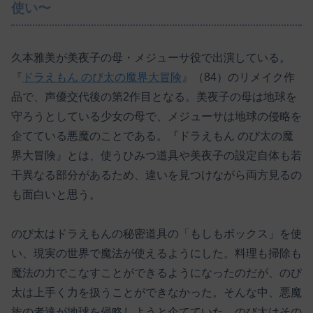
使い〜
久本雅美が美夜子の母・メジューサ役で出演している。
『
ドラえもん のび太の魔界大冒険
』（84）のリメイク作
品で、声優交代後の第2作目となる。美夜子の母は地球を
守ろうとしている少女の母で、メジューサは地球の侵略を
企てている悪魔のことである。『ドラえもん のび太の魔
界大冒険』とは、使うひみつ道具や美夜子の設定自体も若
干異なる部分があるため、違いを見つけながら両方見るの
も面白いと思う。
のび太はドラえもんの秘密道具の「もしもボックス」を使
い、現実の世界で魔法が使えるようにした。料理も掃除も
魔法の力でこなすことができるようになったのだが、のび
太は上手く力を扱うことができなかった。そんな中、悪魔
族の者達が地球を侵略しようと企てていた。のび太はその