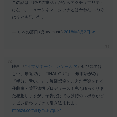
この話は「現代の寓話」だからアクチュアリティ
はない。ニューシネマ・タッチとは合わないので
は？とも思った。
— ＵＷの落日 (@uw_susu)
2018年8月2日
映画『
#イマジネーションゲーム
』ぜひ観てほ
しい。最近では『FINAL CUT』『刑事ゆがみ』
『半分、青い。』…毎回想像をこえた音楽を作る
作曲家・菅野祐悟プロデュース！私もゆっくりま
た感想しますが、予告だけでも独特の世界観がビ
シビシ伝わってきて引き込まれます↓
https://t.co/tMNym1FyqL