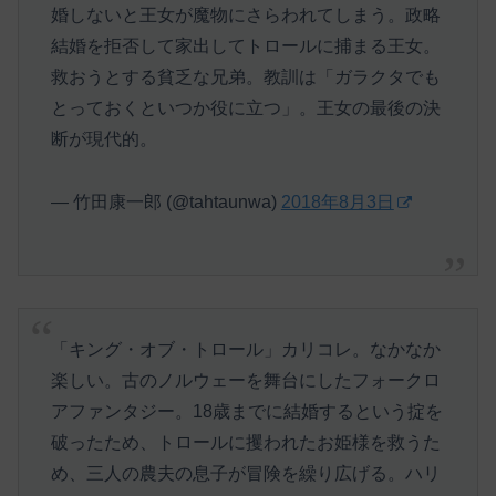
婚しないと王女が魔物にさらわれてしまう。政略
結婚を拒否して家出してトロールに捕まる王女。
救おうとする貧乏な兄弟。教訓は「ガラクタでも
とっておくといつか役に立つ」。王女の最後の決
断が現代的。
— 竹田康一郎 (@tahtaunwa)
2018年8月3日
「キング・オブ・トロール」カリコレ。なかなか
楽しい。古のノルウェーを舞台にしたフォークロ
アファンタジー。18歳までに結婚するという掟を
破ったため、トロールに攫われたお姫様を救うた
め、三人の農夫の息子が冒険を繰り広げる。ハリ