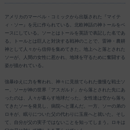
アメリカのマーベル・コミックから出版された『マイテ
ィ・ソー』を元に作られている。北欧神話の神トールをベ
ースにしている。ソーとはトールを英語で表記した名であ
る。トールとは巨人と対決する戦神のことで、雷神・農耕
神として人々から信仰を集めてきた。地上へと落とされた
ソーが、人間の女性に惹かれ、地球を守るために奮闘する
姿が描かれている。
強暴ゆえに力を奪われ、神々に見捨てられた傲慢な戦士ソ
ー。ソーが神の世界「アスガルド」から落とされた先にあ
ったのは、人々が暮らす地球だった。女性達は空から落ち
てきたソーを発見し、病院へと運んだ。一方、ソーの弟の
ロキが、眠りについた父の代わりに玉座へと就いた。そし
て、自分が父の実子ではないことを知ってしまう。ロキは