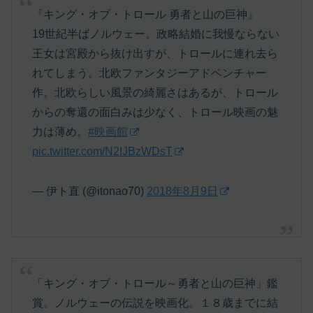
『キング・オブ・トロール 勇者と山の巨神』
19世紀半ばノルウェー。政略結婚に我慢ならない
王女は宮殿から抜け出すが、トロールに連れ去ら
れてしまう。北欧ファンタジーアドベンチャー
作。北欧らしい風景の綺麗さはあるが、トロール
からの奪還の面白みは少なく、トロール映画の魅
力は薄め。
#映画館
pic.twitter.com/N2IJBzWDsT
— 伊ト直 (@itonao70)
2018年8月9日
「キング・オブ・トロール～勇者と山の巨神」鑑
賞。ノルウェーの伝説を映画化。１８歳までに結