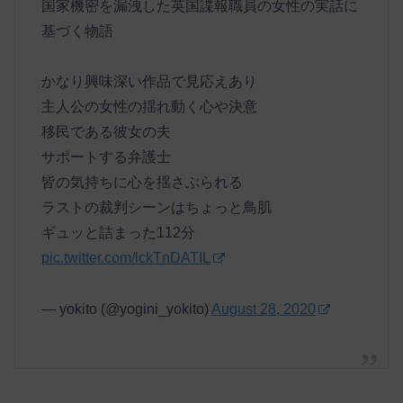
国家機密を漏洩した英国諜報職員の女性の実話に
基づく物語
かなり興味深い作品で見応えあり
主人公の女性の揺れ動く心や決意
移民である彼女の夫
サポートする弁護士
皆の気持ちに心を揺さぶられる
ラストの裁判シーンはちょっと鳥肌
ギュッと詰まった112分
pic.twitter.com/lckTnDATIL
— yokito (@yogini_yokito)
August 28, 2020