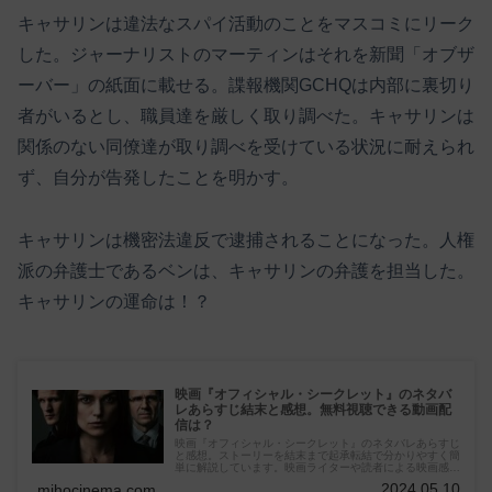
キャサリンは違法なスパイ活動のことをマスコミにリーク
した。ジャーナリストのマーティンはそれを新聞「オブザ
ーバー」の紙面に載せる。諜報機関GCHQは内部に裏切り
者がいるとし、職員達を厳しく取り調べた。キャサリンは
関係のない同僚達が取り調べを受けている状況に耐えられ
ず、自分が告発したことを明かす。
キャサリンは機密法違反で逮捕されることになった。人権
派の弁護士であるベンは、キャサリンの弁護を担当した。
キャサリンの運命は！？
映画『オフィシャル・シークレット』のネタバ
レあらすじ結末と感想。無料視聴できる動画配
信は？
映画『オフィシャル・シークレット』のネタバレあらすじ
と感想。ストーリーを結末まで起承転結で分かりやすく簡
単に解説しています。映画ライターや読者による映画感想
も数多く掲載。
2024.05.10
mihocinema.com