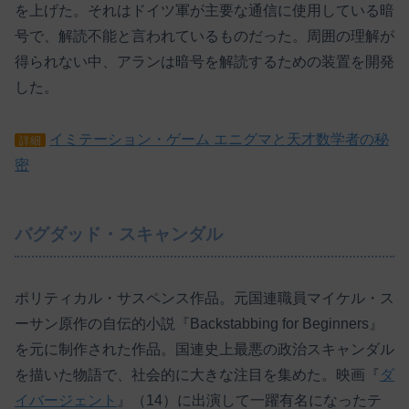
を上げた。それはドイツ軍が主要な通信に使用している暗
号で、解読不能と言われているものだった。周囲の理解が
得られない中、アランは暗号を解読するための装置を開発
した。
イミテーション・ゲーム エニグマと天才数学者の秘
詳細
密
バグダッド・スキャンダル
ポリティカル・サスペンス作品。元国連職員マイケル・ス
ーサン原作の自伝的小説『Backstabbing for Beginners』
を元に制作された作品。国連史上最悪の政治スキャンダル
を描いた物語で、社会的に大きな注目を集めた。映画『
ダ
イバージェント
』（14）に出演して一躍有名になったテ