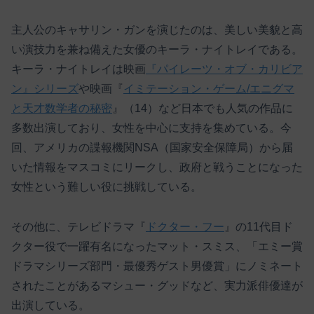
主人公のキャサリン・ガンを演じたのは、美しい美貌と高
い演技力を兼ね備えた女優のキーラ・ナイトレイである。
キーラ・ナイトレイは映画
『パイレーツ・オブ・カリビア
ン』シリーズ
や映画『
イミテーション・ゲーム/エニグマ
と天才数学者の秘密
』（14）など日本でも人気の作品に
多数出演しており、女性を中心に支持を集めている。今
回、アメリカの諜報機関NSA（国家安全保障局）から届
いた情報をマスコミにリークし、政府と戦うことになった
女性という難しい役に挑戦している。
その他に、テレビドラマ『
ドクター・フー
』の11代目ド
クター役で一躍有名になったマット・スミス、「エミー賞
ドラマシリーズ部門・最優秀ゲスト男優賞」にノミネート
されたことがあるマシュー・グッドなど、実力派俳優達が
出演している。