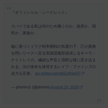
『オフィシャル・シークレット』
スパイである私は何のため働くのか。政府か、国
民か、家族か。
嘘に基づくイラク戦争開戦の気運の下、己が責務
を問いリークへ至る英国諜報部員演じるキーラ・
ナイトレイの、繊細な声音と強靭な瞳に惹き込ま
れる。法の使命を体現するレイフ・ファインズの
迫力も圧巻。
pic.twitter.com/dlZu4hIqSF
— pherim⚓ (@pherim)
August 25, 2020