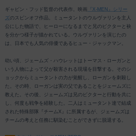
ギャビン・フッド監督の代表作。映画
『X-MEN』シリー
ズ
のスピンオフ作品。ミュータントのウルヴァリンを主人
公にした物語で、ヒーローになるまでと兄のビクターと袂
を分かつ様子が描かれている。ウルヴァリンを演じたの
は、日本でも人気の俳優であるヒュー・ジャックマン。
幼い頃、ジェームズ・ハウレットはトーマス・ローガンと
いう人物によって父が殺害される現場を目撃する。そのシ
ョックからミュータントの力が覚醒し、ローガンを刺殺し
た。その時、ローガンは実の父であることをジェームズに
教えた。その後、ジェームズは兄のビクターと行動を共に
し、何度も戦争を経験した。二人はミュータント達で結成
された特殊部隊『チームX』に所属するが、ジェームズは
チームの考えと任務に馴染むことができずに脱退する。