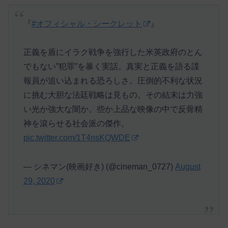
『
#オフィシャル・シークレット
』
正義を盾にイラク戦争を強行した米英政府のとん
でもない”犯罪”を暴く実話。真実と正義を語る諜
報員が追い込まれる恐ろしさ。圧倒的不利な状況
に挑む大胆な法廷戦略は見もの。その結末は力強
い光か強大な闇か。些か上品な映像の中で反骨精
神を滾らせる社会派の傑作。
pic.twitter.com/1T4nsKQWDE
— シネマン(映画好き) (@cineman_0727)
August
29, 2020