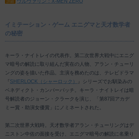
ウルヴァリン：X-MEN ZERO
詳細
イミテーション・ゲーム エニグマと天才数学者
の秘密
キーラ・ナイトレイの代表作。第二次世界大戦中にエニグ
マ暗号の解読に取り組んだ実在の人物、アラン・チューリ
ングの姿を描いた作品。主演を務めたのは、テレビドラマ
『
SHERLOCK（シャーロック）
』シリーズでお馴染みの
ベネディクト・カンバーバッチ。キーラ・ナイトレイは暗
号解読者のジョーン・クラークを演じ、「第87回アカデ
ミー賞・助演女優賞」にノミネートされた。
第二次世界大戦時。天才数学者アラン・チューリングはデ
ニストン中佐の面接を受け、エニグマ暗号の解読に名乗り