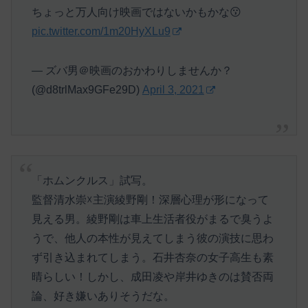
ちょっと万人向け映画ではないかもかな😗
pic.twitter.com/1m20HyXLu9
— ズバ男＠映画のおかわりしませんか？
(@d8trlMax9GFe29D)
April 3, 2021
「ホムンクルス」試写。
監督清水崇☓主演綾野剛！深層心理が形になって
見える男。綾野剛は車上生活者役がまるで臭うよ
うで、他人の本性が見えてしまう彼の演技に思わ
ず引き込まれてしまう。石井杏奈の女子高生も素
晴らしい！しかし、成田凌や岸井ゆきのは賛否両
論、好き嫌いありそうだな。