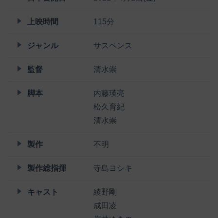
上映時間
115分
ジャンル
サスペンス
監督
清水崇
脚本
内藤瑛亮
松久育紀
清水崇
製作
不明
製作総指揮
寺島ヨシキ
キャスト
綾野剛
成田凌