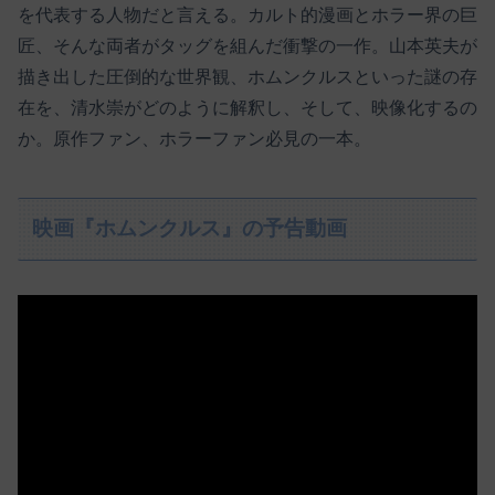
を代表する人物だと言える。カルト的漫画とホラー界の巨
匠、そんな両者がタッグを組んだ衝撃の一作。山本英夫が
描き出した圧倒的な世界観、ホムンクルスといった謎の存
在を、清水崇がどのように解釈し、そして、映像化するの
か。原作ファン、ホラーファン必見の一本。
映画『ホムンクルス』の予告動画