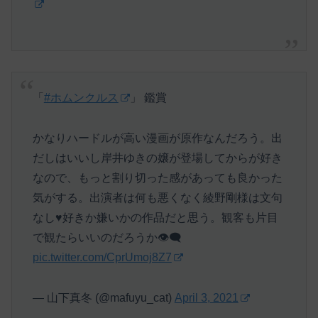
「
#ホムンクルス
」 鑑賞
かなりハードルが高い漫画が原作なんだろう。出
だしはいいし岸井ゆきの嬢が登場してからが好き
なので、もっと割り切った感があっても良かった
気がする。出演者は何も悪くなく綾野剛様は文句
なし♥️好きか嫌いかの作品だと思う。観客も片目
で観たらいいのだろうか👁‍🗨
pic.twitter.com/CprUmoj8Z7
— 山下真冬 (@mafuyu_cat)
April 3, 2021