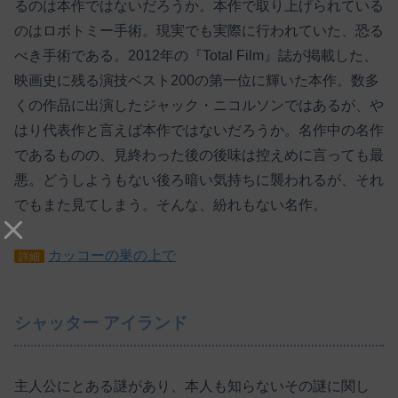
るのは本作ではないだろうか。本作で取り上げられている
のはロボトミー手術。現実でも実際に行われていた、恐る
べき手術である。2012年の『Total Film』誌が掲載した、
映画史に残る演技ベスト200の第一位に輝いた本作。数多
くの作品に出演したジャック・ニコルソンではあるが、や
はり代表作と言えば本作ではないだろうか。名作中の名作
であるものの、見終わった後の後味は控えめに言っても最
悪。どうしようもない後ろ暗い気持ちに襲われるが、それ
でもまた見てしまう。そんな、紛れもない名作。
カッコーの巣の上で
詳細
シャッター アイランド
主人公にとある謎があり、本人も知らないその謎に関し