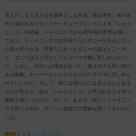
見えてしまう主人公を題材とした作品。実は本作、あの名
作と謳われるスタンリー・キューブリックによる『
シャイ
ニング
』の続編。シャイニングから40年後の世界を描い
ており、シャイニングでは子供だったダニーが大人になっ
た姿が見られる。可愛らしかったダニーの姿はどこへや
ら、ダニーは父と同じくアルコール中毒に苦しめられてい
た。しかし、それには理由があった。彼は今でも幼い頃の
あの惨劇、オーバールックホテルでのトラウマに苦しめら
れていたのだ。そして、彼には他の人には見えないとある
ものが見えた。彼は『シャイニング』と呼ばれる力を持つ
超能力者だったのだ。そして、ある日、同じくシャイニン
グを持つ少女が、ダニーに超能力で接触を図ってきたのだ
った。
ドクター・スリープ
詳細