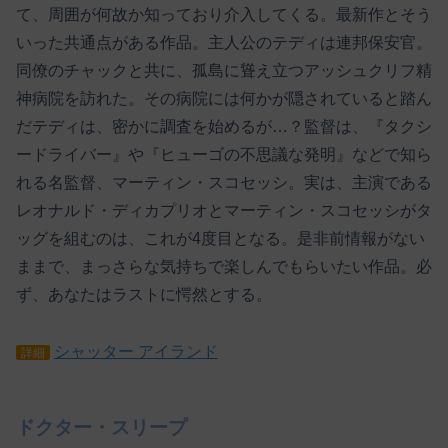
て、周囲が何故か知っており介入してくる。最新作とそう
いった共通点がある作品。主人公のテディは連邦保安官。
同僚のチャックと共に、孤島に聳え立つアッシュクリフ精
神病院を訪れた。その病院には何かが隠されていると踏ん
だテディは、密かに調査を始めるが…？監督は、『タクシ
ードライバー』や『ヒューゴの不思議な発明』などで知ら
れる名監督、マーティン・スコセッシ。実は、主演である
レオナルド・ディカプリオとマーティン・スコセッシがタ
ッグを組むのは、これが4度目となる。是非前情報がない
ままで、まっさらな気持ちで楽しんでもらいたい作品。必
ず、あなたはラストに愕然とする。
シャッター アイランド
詳細
ドクター・スリープ