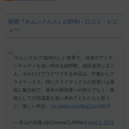
映画『ホムンクルス』の評判・口コミ・レビ
ュー
“ホムンクルス”如何わしい世界で、自身のアイデ
ンティティを追い求める綾野剛、成田凌演じる二
人、それだけでワクワクする作品は、中盤からク
ライマックス、特にクライマックスの色使いは最
高に魅力的で、原作の再現度への拘りでなく、映
画としての完成度を追い求めてくれたらと思う
と、惜しい作品。
pic.twitter.com/8oZ1liLhN6
— 常山の住職 (@CinemaCLAIRfan)
April 2, 2021