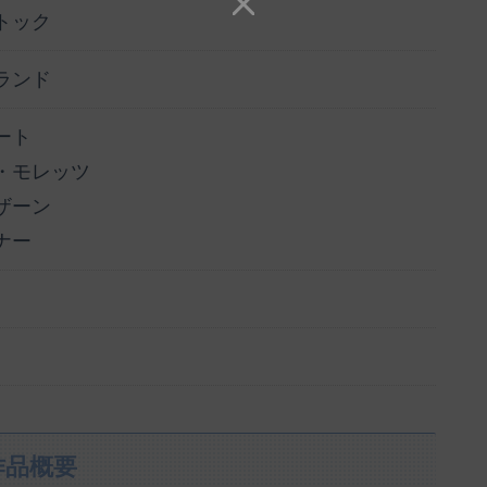
トック
ランド
ート
・モレッツ
ザーン
ナー
作品概要