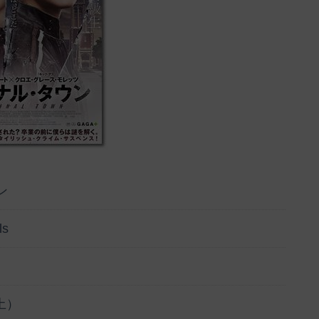
ン
ls
土）