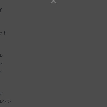
イ
ット
ル
ン
ン
ズ
ルソン