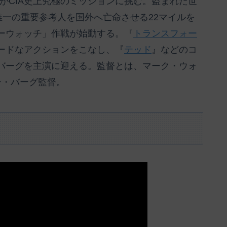
”がCIA史上究極のミッションに挑む。盗まれた世
唯一の重要参考人を国外へ亡命させる22マイルを
ーウォッチ」作戦が始動する。『
トランスフォー
ードなアクションをこなし、『
テッド
』などのコ
バーグを主演に迎える。監督とは、マーク・ウォ
ー・バーグ監督。