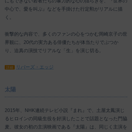
にもできない若者たちの暴力的な心の揺らぎを、『世界の
中心で、愛を叫ぶ』などを手掛けた行定勲がリアルに描
く。
衝撃的な内容で、多くのファンの心をつかむ岡崎京子の世
界観に、20代の実力ある俳優たちが体当たりでぶつか
り、迫真の演技でリアルな「生」を演じ切る。
リバーズ・エッジ
詳細
太陽
2015年、NHK連続テレビ小説『まれ』で、土屋太鳳演じ
るヒロインの同級生役を好演したことで話題となった門脇
麦。彼女の初の主演映画である『太陽』は、同じく主演を