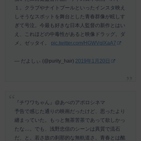
１。クラブやナイトプールといったインスタ映え
しそうなスポットを舞台とした青春群像が眩しす
ぎて号泣。今最も好きな日本人監督の新作とはい
え、これほどの中毒性があると映像ドラッグ。ダ
メ。ゼッタイ。
pic.twitter.com/HGWVqIXaA7
— だよしぃ (@purity_hair)
2019年1月20日
『チワワちゃん』@あべのアポロシネマ
予告で感じた通りの映画だったけど、思ったより
纏まっていた。もっと無茶苦茶であって欲しかっ
たな…。でも、浅野忠信のシーンは異質で流石
だ、と。若さ故の刹那的な無軌道さ。青春とは酩