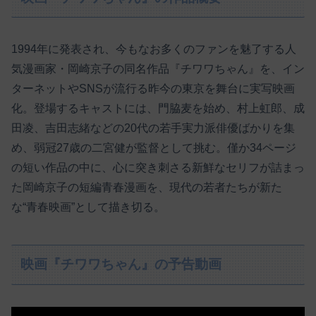
1994年に発表され、今もなお多くのファンを魅了する人
気漫画家・岡崎京子の同名作品『チワワちゃん』を、イン
ターネットやSNSが流行る昨今の東京を舞台に実写映画
化。登場するキャストには、門脇麦を始め、村上虹郎、成
田凌、吉田志緒などの20代の若手実力派俳優ばかりを集
め、弱冠27歳の二宮健が監督として挑む。僅か34ページ
の短い作品の中に、心に突き刺さる新鮮なセリフが詰まっ
た岡崎京子の短編青春漫画を、現代の若者たちが新た
な“青春映画”として描き切る。
映画『チワワちゃん』の予告動画