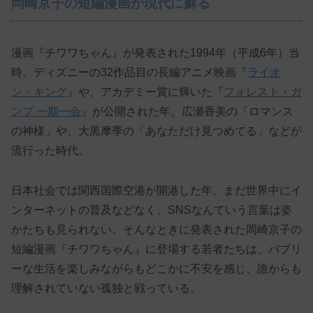
岡崎京子の短編漫画が現代に蘇る
漫画『チワワちゃん』が発表された1994年（平成6年）当
時、ディズニーの32作品目の長編アニメ映画『
ライオ
ン・キング
』や、アカデミー賞に輝いた『
フォレスト・ガ
ンプ 一期一会
』が公開された年。広瀬香美の「ロマンス
の神様」や、大黒摩季の「あなただけ見つめてる」などが
流行った時代。
日本社会では関西国際空港が開港した年、まだ世界中にイ
ンターネットの普及などなく、SNSなんていう言葉は姿
かたちも見られない。そんなときに発表された岡崎京子の
短編漫画『チワワちゃん』に登場する若者たちは、バブリ
ーな生活を楽しみながらもどこかに不安を感じ、誰からも
理解されていない孤独と戦っている。