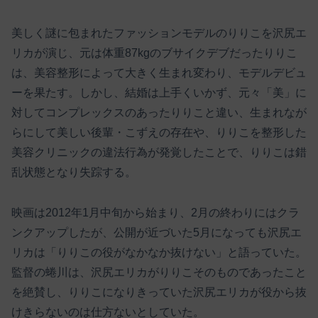
美しく謎に包まれたファッションモデルのりりこを沢尻エ
リカが演じ、元は体重87kgのブサイクデブだったりりこ
は、美容整形によって大きく生まれ変わり、モデルデビュ
ーを果たす。しかし、結婚は上手くいかず、元々「美」に
対してコンプレックスのあったりりこと違い、生まれなが
らにして美しい後輩・こずえの存在や、りりこを整形した
美容クリニックの違法行為が発覚したことで、りりこは錯
乱状態となり失踪する。
映画は2012年1月中旬から始まり、2月の終わりにはクラ
ンクアップしたが、公開が近づいた5月になっても沢尻エ
リカは「りりこの役がなかなか抜けない」と語っていた。
監督の蜷川は、沢尻エリカがりりこそのものであったこと
を絶賛し、りりこになりきっていた沢尻エリカが役から抜
けきらないのは仕方ないとしていた。