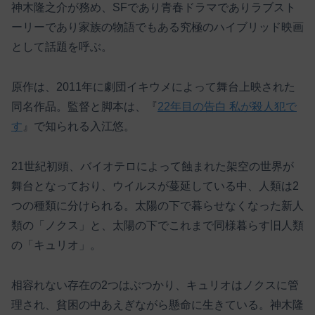
神木隆之介が務め、SFであり青春ドラマでありラブスト
ーリーであり家族の物語でもある究極のハイブリッド映画
として話題を呼ぶ。
原作は、2011年に劇団イキウメによって舞台上映された
同名作品。監督と脚本は、『
22年目の告白 私が殺人犯で
す
』で知られる入江悠。
21世紀初頭、バイオテロによって蝕まれた架空の世界が
舞台となっており、ウイルスが蔓延している中、人類は2
つの種類に分けられる。太陽の下で暮らせなくなった新人
類の「ノクス」と、太陽の下でこれまで同様暮らす旧人類
の「キュリオ」。
相容れない存在の2つはぶつかり、キュリオはノクスに管
理され、貧困の中あえぎながら懸命に生きている。神木隆