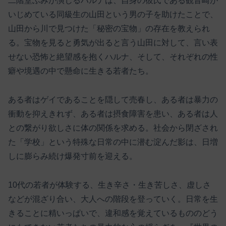
二階堂ふみが演じるハルナは、自身の彼氏である観音崎が
いじめている同級生の山田という男の子を助けたことで、
山田から川で見つけた「秘密の宝物」の存在を教えられ
る。宝物を見ると勇気が出ると言う山田に対して、言い表
せない恐怖と絶望感を抱くハルナ、そして、それぞれの性
癖や境遇の中で懸命に生きる若者たち。
ある者はゲイであることを隠して売春し、ある者は暴力の
衝動を抑えきれず、ある者は摂食障害を患い、ある者は人
との繋がり欲しさに体の関係を求める。社会から閉ざされ
た「学校」という特殊な日常の中に潜む淀んだ影は、日増
しに膨らみ続け爆発寸前を迎える。
10代の若者が体験する、生き辛さ・生き苦しさ、虚しさ
などが混ざり合い、大人への階段を登っていく。日常を生
きることに精いっぱいで、違和感を覚えているもののどう