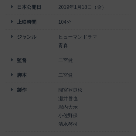
日本公開日
2019年1月18日（金）
上映時間
104分
ジャンル
ヒューマンドラマ
青春
監督
二宮健
脚本
二宮健
製作
間宮登良松
瀬井哲也
堀内大示
小佐野保
清水啓司