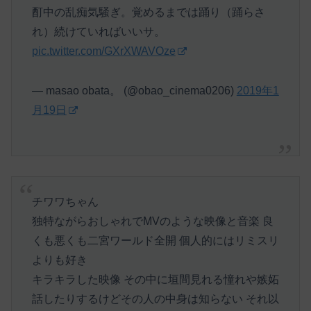
酊中の乱痴気騒ぎ。覚めるまでは踊り（踊らさ
れ）続けていればいいサ。
pic.twitter.com/GXrXWAVOze
— masao obata。 (@obao_cinema0206)
2019年1
月19日
チワワちゃん
独特ながらおしゃれでMVのような映像と音楽 良
くも悪くも二宮ワールド全開 個人的にはリミスリ
よりも好き
キラキラした映像 その中に垣間見れる憧れや嫉妬
話したりするけどその人の中身は知らない それ以