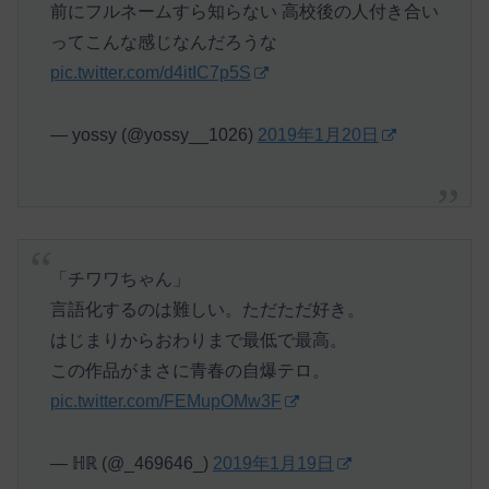
前にフルネームすら知らない 高校後の人付き合い
ってこんな感じなんだろうな
pic.twitter.com/d4itIC7p5S
— yossy (@yossy__1026)
2019年1月20日
「チワワちゃん」
言語化するのは難しい。ただただ好き。
はじまりからおわりまで最低で最高。
この作品がまさに青春の自爆テロ。
pic.twitter.com/FEMupOMw3F
— ℍℝ (@_469646_)
2019年1月19日