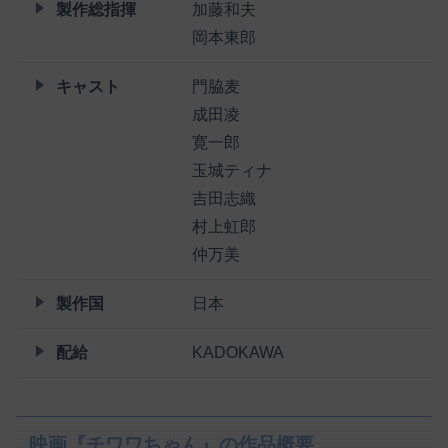
製作総指揮
加藤和夫
岡本東郎
キャスト
門脇麦
成田凌
寛一郎
玉城ティナ
吉田志織
村上虹郎
仲万美
製作国
日本
配給
KADOKAWA
映画『チワワちゃん』の作品概要