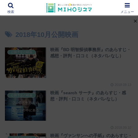
12000作品を紹介！あなたの映画図書館『MIHOシネマ』
検索
メニュー
2018年10月公開映画
映画『BD 明智探偵事務所』のあらすじ・
公開予定の映画
感想・評判・口コミ（ネタバレなし）
2018.09.13
映画『search サーチ』のあらすじ・感
公開予定の映画
想・評判・口コミ（ネタバレなし）
2018.09.10
映画『ヴァンサンへの手紙』のあらすじ・